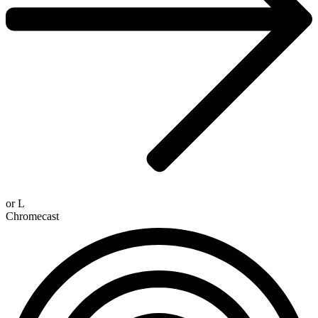
or
L
Chromecast