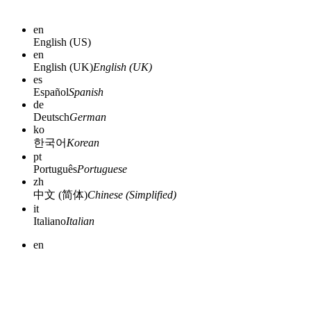
en
English (US)
en
English (UK)
English (UK)
es
Español
Spanish
de
Deutsch
German
ko
한국어
Korean
pt
Português
Portuguese
zh
中文 (简体)
Chinese (Simplified)
it
Italiano
Italian
en