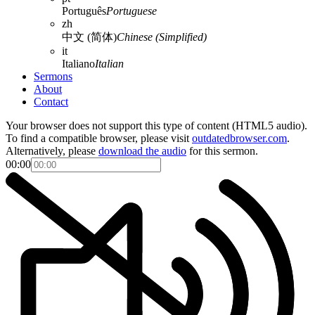
Português
Portuguese
zh
中文 (简体)
Chinese (Simplified)
it
Italiano
Italian
Sermons
About
Contact
Your browser does not support this type of content (HTML5 audio).
To find a compatible browser, please visit
outdatedbrowser.com
.
Alternatively, please
download the audio
for this sermon.
00:00