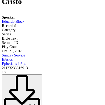
Cristo
Speaker
Eduardo Block
Recorded
Category
Series
Bible Text
Sermon ID
Play Count
Oct. 21, 2018
Sunday Service
Efesios
Ephesians 1:3-4
21123233316913
18