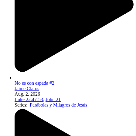
No es con espada #2
Jaime Claros
Aug. 2, 2026
Luke 22:47-53
;
John 21
Series:
Parábolas y Milagros de Jesús