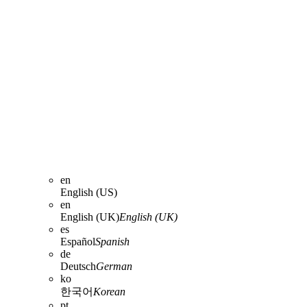
en
English (US)
en
English (UK)
English (UK)
es
Español
Spanish
de
Deutsch
German
ko
한국어
Korean
pt